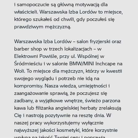
i samopoczucie są główną motywacją dla
właścicieli. Warszawska Izba Lordów to miejsce,
którego szukałeś od chwili, gdy poczułeś się
prawdziwym mężczyzną.
Warszawska Izba Lordów – salon fryzjerski oraz
barber shop w trzech lokalizacjach – w
Elektrowni Powiśle, przy ul. Wspólnej w
Śródmieściu i w salonie BMW/MINI Inchcape na
Woli. To miejsce dla mężczyzn, którzy w kwestii
swojego wyglądu i potrzeb nie idą na
kompromisy. Nasza wiedza, umiejętności i
zaangażowanie sprawią, że poczujesz się
zadbany, a wyjątkowe wnętrze, świeżo parzona
kawa lub filiżanka angielskiej herbaty zrelaksują
Cię i nastroją pozytywnie na resztę dnia. W
naszej pracy wykorzystujemy wyłącznie
najwyższej jakości kosmetyki, które korzystnie
wpłyną na jakość Twojej cery i poprawią