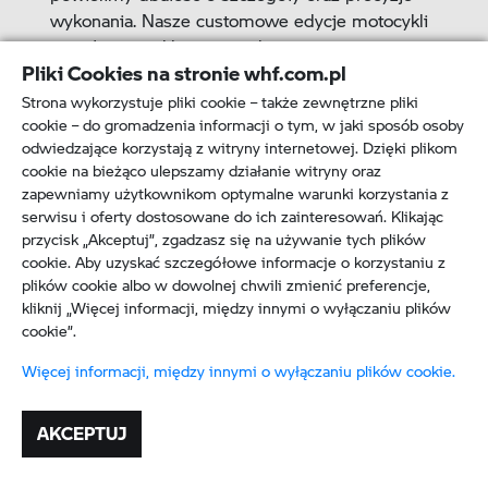
wykonania. Nasze customowe edycje motocykli
to połączenie klasycznej elegancji i ręcznej
Pliki Cookies na stronie whf.com.pl
precyzji z nowoczesnymi rozwiązaniami. Naszą
misją jest przekraczanie granic i wyznaczanie
Strona wykorzystuje pliki cookie – także zewnętrzne pliki
nowych standardów w dziedzinie motocykli.
cookie – do gromadzenia informacji o tym, w jaki sposób osoby
odwiedzające korzystają z witryny internetowej. Dzięki plikom
Nasze projekty są inspirowane pasją i
cookie na bieżąco ulepszamy działanie witryny oraz
indywidualnym stylem życia naszych Klientów.
zapewniamy użytkownikom optymalne warunki korzystania z
Jesteśmy firmą, która nieustannie dąży do
serwisu i oferty dostosowane do ich zainteresowań. Klikając
doskonałości. Nasze unikatowe motocykle są
przycisk „Akceptuj”, zgadzasz się na używanie tych plików
projektowane i produkowane z najwyższą
cookie. Aby uzyskać szczegółowe informacje o korzystaniu z
starannością i precyzją, aby zapewnić naszym
plików cookie albo w dowolnej chwili zmienić preferencje,
Klientom niezapomniane wrażenia. Nasza firma
kliknij „Więcej informacji, między innymi o wyłączaniu plików
cookie”.
tworzy motocykle, które są jednocześnie
dziełem sztuki i maszyną. Nasze customowe
Więcej informacji, między innymi o wyłączaniu plików cookie.
PARTNERZY
produkcje to połączenie piękna, funkcjonalności
i wyjątkowości, które przyciągają uwagę i
AKCEPTUJ
pozostają w pamięci.