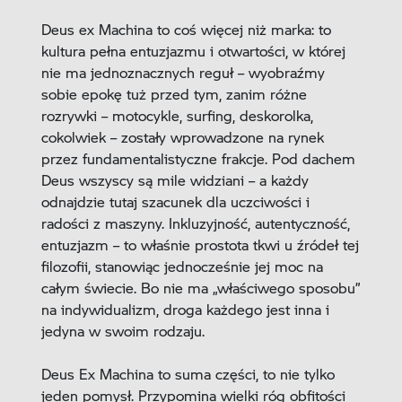
Deus ex Machina to coś więcej niż marka: to
kultura pełna entuzjazmu i otwartości, w której
nie ma jednoznacznych reguł – wyobraźmy
sobie epokę tuż przed tym, zanim różne
rozrywki – motocykle, surfing, deskorolka,
cokolwiek – zostały wprowadzone na rynek
przez fundamentalistyczne frakcje. Pod dachem
Deus wszyscy są mile widziani – a każdy
odnajdzie tutaj szacunek dla uczciwości i
radości z maszyny. Inkluzyjność, autentyczność,
entuzjazm – to właśnie prostota tkwi u źródeł tej
filozofii, stanowiąc jednocześnie jej moc na
całym świecie. Bo nie ma „właściwego sposobu”
na indywidualizm, droga każdego jest inna i
jedyna w swoim rodzaju.
Deus Ex Machina to suma części, to nie tylko
jeden pomysł. Przypomina wielki róg obfitości